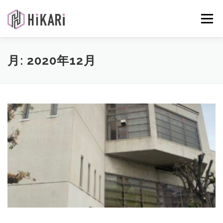
コ
ン
メニュー
テ
ン
ツ
へ
光触媒について
施工事例ギャラリー
業務内容
月:
2020年12月
ス
キ
ッ
プ
商品紹介
会社案内
お問い合わせ