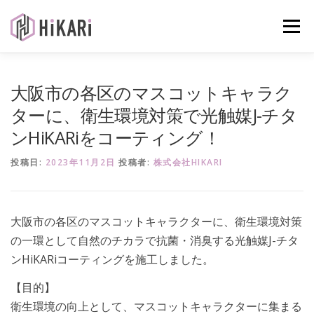
コ
ン
メニュー
テ
ン
ツ
へ
光触媒について
施工事例ギャラリー
業務内容
大阪市の各区のマスコットキャラク
ス
キ
ターに、衛生環境対策で光触媒J-チタ
ッ
ンHiKARiをコーティング！
プ
商品紹介
会社案内
お問い合わせ
投稿日:
2023年11月2日
投稿者:
株式会社HIKARI
大阪市の各区のマスコットキャラクターに、衛生環境対策
の一環として自然のチカラで抗菌・消臭する光触媒J-チタ
ンHiKARiコーティングを施工しました。
【目的】
衛生環境の向上として、マスコットキャラクターに集まる